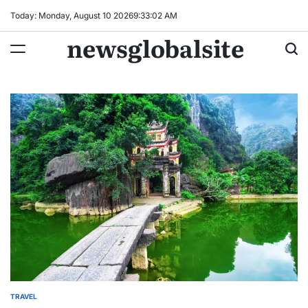
Skip
Today: Monday, August 10 2026
9
:
33
:
03
AM
to
newsglobalsite
content
TRAVEL
POSTED