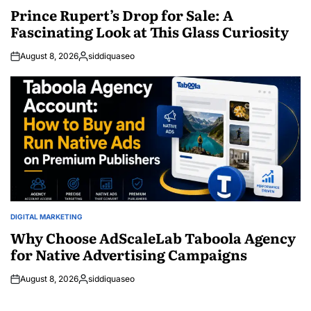
IN
Prince Rupert’s Drop for Sale: A
Fascinating Look at This Glass Curiosity
August 8, 2026
siddiquaseo
Posted
by
DIGITAL MARKETING
POSTED
IN
Why Choose AdScaleLab Taboola Agency
for Native Advertising Campaigns
August 8, 2026
siddiquaseo
Posted
by