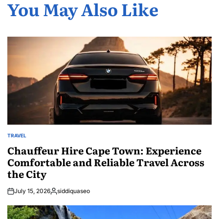
You May Also Like
TRAVEL
POSTED
IN
Chauffeur Hire Cape Town: Experience
Comfortable and Reliable Travel Across
the City
July 15, 2026
siddiquaseo
Posted
by