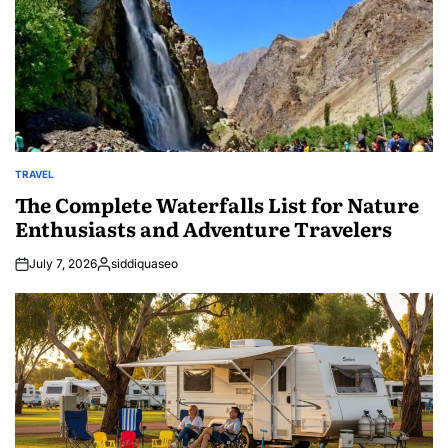
TRAVEL
POSTED
IN
The Complete Waterfalls List for Nature
Enthusiasts and Adventure Travelers
July 7, 2026
siddiquaseo
Posted
by