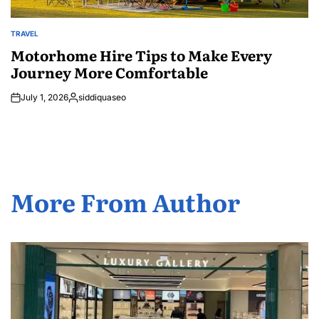
TRAVEL
POSTED
IN
Motorhome Hire Tips to Make Every
Journey More Comfortable
July 1, 2026
siddiquaseo
Posted
by
More From Author