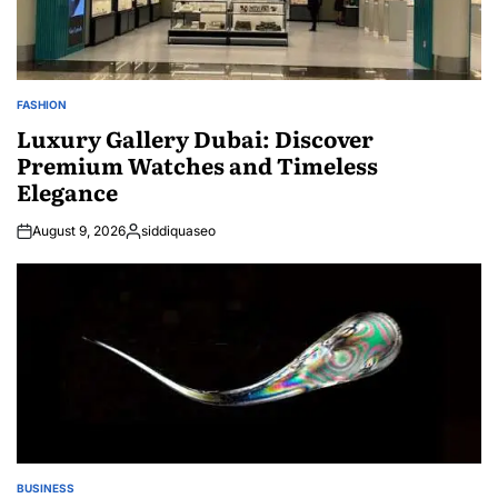
FASHION
POSTED
IN
Luxury Gallery Dubai: Discover
Premium Watches and Timeless
Elegance
August 9, 2026
siddiquaseo
Posted
by
BUSINESS
POSTED