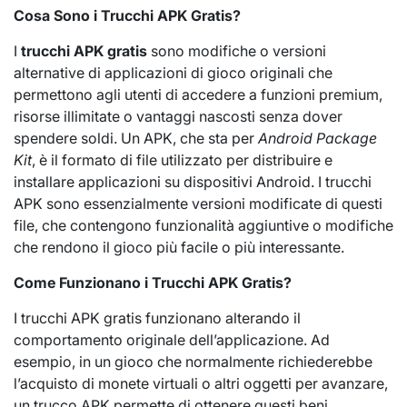
Cosa Sono i Trucchi APK Gratis?
I
trucchi APK gratis
sono modifiche o versioni
alternative di applicazioni di gioco originali che
permettono agli utenti di accedere a funzioni premium,
risorse illimitate o vantaggi nascosti senza dover
spendere soldi. Un APK, che sta per
Android Package
Kit
, è il formato di file utilizzato per distribuire e
installare applicazioni su dispositivi Android. I trucchi
APK sono essenzialmente versioni modificate di questi
file, che contengono funzionalità aggiuntive o modifiche
che rendono il gioco più facile o più interessante.
Come Funzionano i Trucchi APK Gratis?
I trucchi APK gratis funzionano alterando il
comportamento originale dell’applicazione. Ad
esempio, in un gioco che normalmente richiederebbe
l’acquisto di monete virtuali o altri oggetti per avanzare,
un trucco APK permette di ottenere questi beni