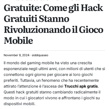
Gratuite: Come gli Hack
Gratuiti Stanno
Rivoluzionando il Gioco
Mobile
November 9, 2024
siddiquaseo
Il mondo del gaming mobile ha visto una crescita
esponenziale negli ultimi anni, con milioni di utenti che si
connettono ogni giorno per giocare ai loro giochi
preferiti. Tuttavia, un fenomeno che ha recentemente
attirato l’attenzione è l’ascesa dei
Trucchi apk gratis
.
Questi hack gratuiti stanno cambiando radicalmente il
modo in cui i giocatori vivono e affrontano i giochi su
dispositivi mobili.