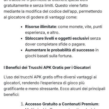
gratuitamente e senza limiti. Questo viene fatto
mediante la modifica del codice dell’app, permettendo
al giocatore di godere di vantaggi come:
Risorse illimitate
: come monete, vite, punti
esperienza, e altro.
Sbloccare livelli e oggetti esclusivi
senza
dover completare sfide o pagare.
Aumentare le probabilità di successo
in
giochi basati sulla fortuna.
I Benefici dei Trucchi APK Gratis per i Giocatori
L’uso dei trucchi APK gratis offre diversi vantaggi ai
giocatori, rendendo l’esperienza di gioco più
gratificante e meno stressante. Ecco alcuni dei principali
benefici:
Accesso Gratuito a Contenuti Premium
: