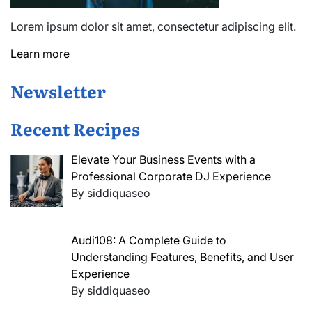
Lorem ipsum dolor sit amet, consectetur adipiscing elit.
Learn more
Newsletter
Recent Recipes
Elevate Your Business Events with a
Professional Corporate DJ Experience
By siddiquaseo
Audi108: A Complete Guide to
Understanding Features, Benefits, and User
Experience
By siddiquaseo