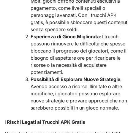
Molti giochi offrono contenuti esclusivi a
pagamento, come livelli speciali o
personaggi avanzati. Con i trucchi APK
gratis, è possibile sbloccare questi contenuti
senza spendere soldi.
Esperienza di Gioco Migliorata
: I trucchi
possono rimuovere le difficoltà che spesso
bloccano il progresso dei giocatori, come il
bisogno di aspettare ore per ricaricare le
risorse o la necessità di acquistare
potenziamenti.
Possibilità di Esplorare Nuove Strategie
:
Avendo accesso a risorse illimitate o altre
modifiche, i giocatori possono esplorare
nuove strategie e provare approcci che non
sarebbero possibili in un gioco normale.
I Rischi Legati ai Trucchi APK Gratis