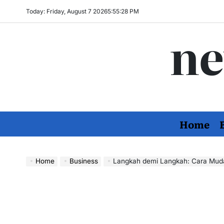
Skip
Today: Friday, August 7 2026
5
:
55
:
29
PM
to
ne
content
Home
Home
Business
Langkah demi Langkah: Cara Muda