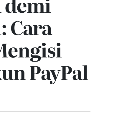
 demi
: Cara
engisi
kun PayPal