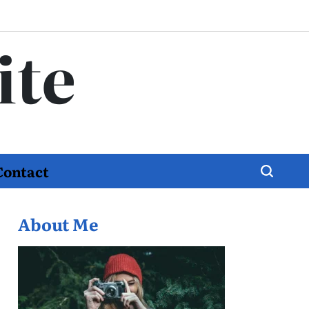
ite
Contact
About Me