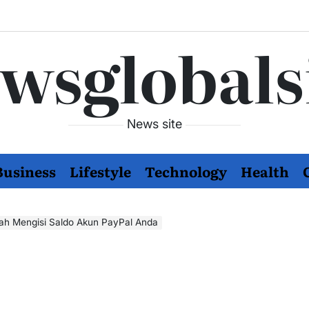
wsglobals
News site
Business
Lifestyle
Technology
Health
h Mengisi Saldo Akun PayPal Anda