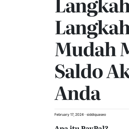
Langkah
Langkah
Mudah M
Saldo A
Anda
February 17, 2024
siddiquaseo
Apa itu PayPal?